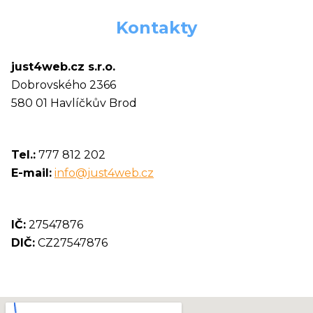
Kontakty
just4web.cz s.r.o.
Dobrovského 2366
580 01 Havlíčkův Brod
Tel.:
777 812 202
E-mail:
info@just4web.cz
IČ:
27547876
DIČ:
CZ27547876